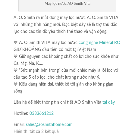
Máy lọc nước AO Smith Vita
A. O. Smith ra mắt dòng máy lọc nước A. O. Smith VITA
với những tính năng mới. Đặc biệt đây sẽ là trợ thủ đắc
lực cho các tín đồ yêu thích thể thao và vận động.
💙 A. O. Smith VITA máy lọc nước
công nghệ Mineral RO
GIỮ KHOÁNG đầu tiên có mặt tại Việt Nam
💙 Giữ nguyên các khoáng chất có lợi cho sức khỏe như
Ca, Mg, Na, K….
💙 “Sức mạnh bên trong” của mỗi chiếc máy là lõi lọc với
cấu tạo 5 cấp lọc, cho chất lượng nước như ý.
💙 Kiểu dáng hiện đại, thiết kế tối giản cho không gian
sống
Liên hệ để biết thông tin chi tiết AO Smith Vita
tại đây
Hotline:
0333661212
Email:
sales@aosmithhome.com
Hiển thị tất cả 2 kết quả