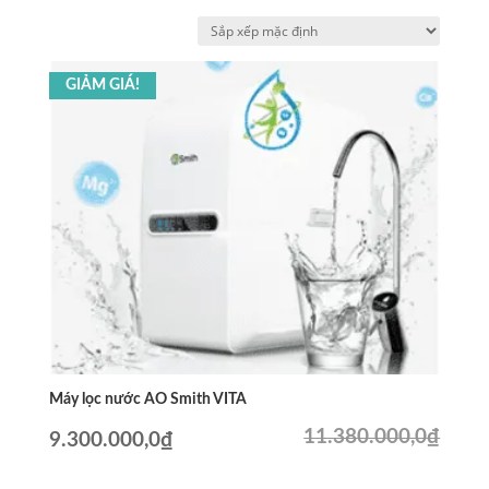
GIẢM GIÁ!
Máy lọc nước AO Smith VITA
11.380.000,0
₫
Giá
Giá
9.300.000,0
₫
gốc
hiện