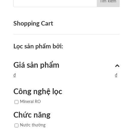
12.370.000,0₫.
là:
10.100.000,0₫.
Shopping Cart
Lọc sản phẩm bởi:
Giá sản phẩm
₫
₫
Công nghệ lọc
Mineral RO
Chức năng
Nước thường