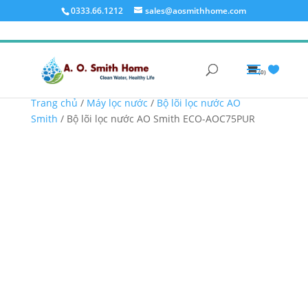
0333.66.1212
sales@aosmithhome.com
(0)
Trang chủ
/
Máy lọc nước
/
Bộ lõi lọc nước AO
Smith
/ Bộ lõi lọc nước AO Smith ECO-AOC75PUR