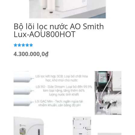
Bộ lõi lọc nước AO Smith
Lux-AOU800HOT
Được xếp
4.300.000,0
₫
hạng
5.00
5 sao