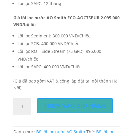
Lõi lọc SAPC: 12 tháng
Giá lõi lọc nước AO Smith ECO-AOC75PUR 2.095.000
VND/bộ lõi
Lõi lọc Sediment: 300.000 VND/Chiếc
Lõi lọc SCB: 400.000 VND/Chiếc
Lõi lọc RO – Side Stream (75 GPD): 995.000
VND/chiếc
Lõi lọc SAPC: 400.000 VND/Chiếc
(Giá đã bao gồm VAT & công lắp đặt tại nội thành Hà
Nội)
Bộ
THÊM VÀO GIỎ HÀNG
lõi
lọc
nước
AO
Danh mục:
Bộ lõi lọc nước AO Smith
Thẻ:
Bộ lõi lọc