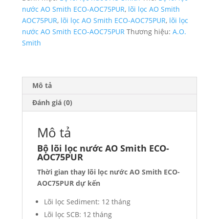
Smith
nước AO Smith ECO-AOC75PUR
,
lõi lọc AO Smith
ECO-
AOC75PUR
,
lõi lọc AO Smith ECO-AOC75PUR
,
lõi lọc
AOC75PUR
nước AO Smith ECO-AOC75PUR
Thương hiệu:
A.O.
số
Smith
lượng
Mô tả
Đánh giá (0)
Mô tả
Bộ lõi lọc nước AO Smith ECO-
AOC75PUR
Thời gian thay lõi lọc nước AO Smith ECO-
AOC75PUR dự kến
Lõi lọc Sediment: 12 tháng
Lõi lọc SCB: 12 tháng