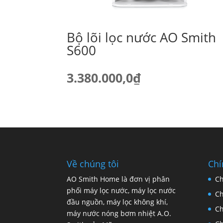
Bộ lõi lọc nước AO Smith
S600
3.380.000,0
₫
Về chúng tôi
Chí
AO Smith Home là đơn vị phân
Ch
phối máy lọc nước, máy lọc nước
Ch
đầu nguồn, máy lọc không khí,
Ch
máy nước nóng bơm nhiệt A.O.