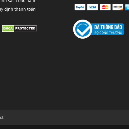
ính sách bảo hành
y định thanh toán
ct