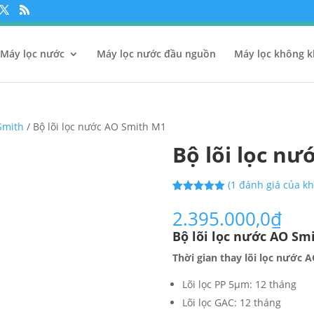
Máy lọc nước
Máy lọc nước đầu nguồn
Máy lọc không k
 Smith
/ Bộ lõi lọc nước AO Smith M1
Bộ lõi lọc n
(
1
đánh giá của kh
5.00
1
trên 5
dựa trên
2.395.000,0
₫
đánh giá
Bộ lõi lọc nước AO Sm
Thời gian thay lõi lọc nước
Lõi lọc PP 5µm: 12 tháng
Lõi lọc GAC: 12 tháng