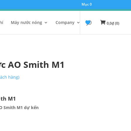
Mục 0
hí
Máy nước nóng
Company
0,0
₫
(0)
ước AO Smith M1
ách hàng)
ith M1
 AO Smith M1 dự kến