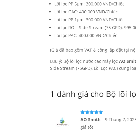
Lõi lọc PP 5µm: 300.000 VND/Chiếc
Lõi lọc GAC: 400.000 VND/Chiếc
Lõi lọc PP 1µm: 300.000 VND/Chiếc
Lõi lọc RO – Side Stream (75 GPD): 995.
Lõi lọc PAC: 400.000 VND/Chiếc
(Giá đã bao gồm VAT & công lắp đặt tại nộ
Lưu ý: Bộ lõi lọc nước các máy lọc
AO Smit
Side Stream (75GPD), Lõi Lọc PAC) cùng loạ
1 đánh giá cho
Bộ lõi 
Được xếp
AO Smith
–
9 Tháng 7, 202
hạng
5
5
giá tốt
sao