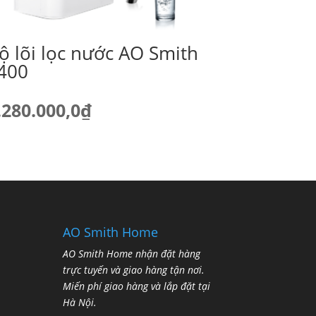
ộ lõi lọc nước AO Smith
400
.280.000,0
₫
AO Smith Home
AO Smith Home nhận đặt hàng
trực tuyến và giao hàng tận nơi.
Miến phí giao hàng và lắp đặt tại
Hà Nội.