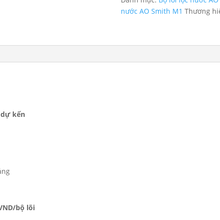
Smith
nước AO Smith M1
Thương hi
M1
số
lượng
1 dự kến
háng
 VND/bộ lõi