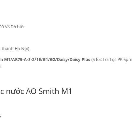
000 VND/chiếc
i thành Hà Nội)
h M1/AR75-A-S-2/1E/G1/G2/Daisy/Daisy Plus
(5 lõi: Lõi Lọc PP 5µ
i.
lọc nước AO Smith M1
5