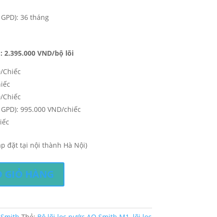
 GPD): 36 tháng
: 2.395.000 VND/bộ lõi
D/Chiếc
iếc
D/Chiếc
5 GPD): 995.000 VND/chiếc
iếc
p đặt tại nội thành Hà Nội)
 GIỎ HÀNG
 Smith
Thẻ:
Bộ lõi lọc nước AO Smith M1
,
lõi lọc