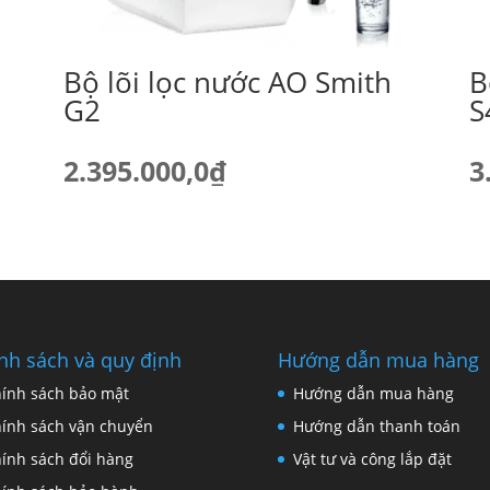
Bộ lõi lọc nước AO Smith
B
G2
S
2.395.000,0
₫
3
nh sách và quy định
Hướng dẫn mua hàng
ính sách bảo mật
Hướng dẫn mua hàng
ính sách vận chuyển
Hướng dẫn thanh toán
ính sách đổi hàng
Vật tư và công lắp đặt