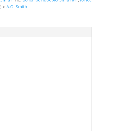
ệu:
A.O. Smith