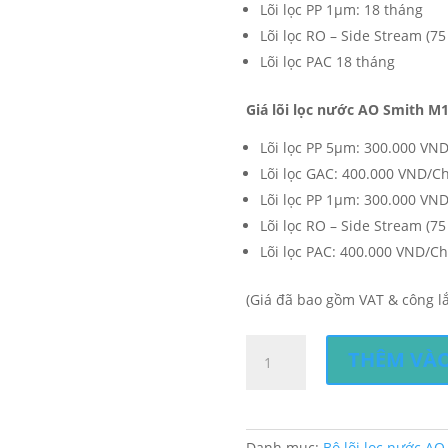
Lõi lọc PP 1µm: 18 tháng
Lõi lọc RO – Side Stream (75
Lõi lọc PAC 18 tháng
Giá lõi lọc nước AO Smith M1
Lõi lọc PP 5µm: 300.000 VN
Lõi lọc GAC: 400.000 VND/Ch
Lõi lọc PP 1µm: 300.000 VN
Lõi lọc RO – Side Stream (7
Lõi lọc PAC: 400.000 VND/Ch
(Giá đã bao gồm VAT & công lắ
Bộ
THÊM VÀO
lõi
lọc
nước
AO
Danh mục:
Bộ lõi lọc nước AO