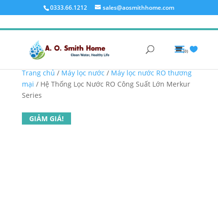
0333.66.1212
sales@aosmithhome.com
(0)
Trang chủ
/
Máy lọc nước
/
Máy lọc nước RO thương
mại
/ Hệ Thống Lọc Nước RO Công Suất Lớn Merkur
Series
GIẢM GIÁ!