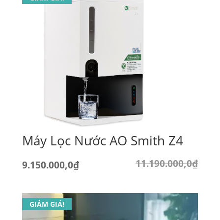
Máy Lọc Nước AO Smith Z4
11.190.000,0
₫
Giá
Giá
9.150.000,0
₫
gốc
hiện
là:
tại
GIẢM GIÁ!
11.190.000,0₫.
là: