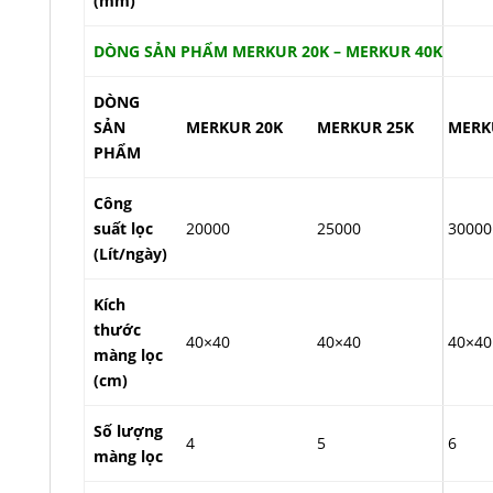
(mm)
DÒNG SẢN PHẨM MERKUR 20K – MERKUR 40K
DÒNG
SẢN
MERKUR 20K
MERKUR 25K
MERK
PHẨM
Công
suất lọc
20000
25000
30000
(Lít/ngày)
Kích
thước
40×40
40×40
40×40
màng lọc
(cm)
Số lượng
4
5
6
màng lọc