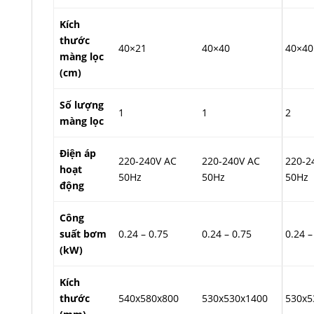
Kích
thước
40×21
40×40
40×40
màng lọc
(cm)
Số lượng
1
1
2
màng lọc
Điện áp
220-240V AC
220-240V AC
220-2
hoạt
50Hz
50Hz
50Hz
động
Công
suất bơm
0.24 – 0.75
0.24 – 0.75
0.24 –
(kW)
Kích
thước
540x580x800
530x530x1400
530x5