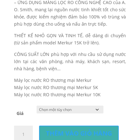
đến
– ỨNG DỤNG MÀNG LỌC RO CÔNG NGHỆ CAO của A.
214.200.000,0₫
O. Smith, mang lại nguồn nước tinh khiết tốt cho sức
khỏe, được kiểm nghiệm đảm bảo 100% vô trùng và
phù hợp dùng cho uống và nấu ăn trực tiếp.
THIẾT KẾ NHỎ GỌN VÀ TINH TẾ, dễ dàng di chuyển
(từ sản phẩm model Merkur 15K trở lên).
CÔNG SUẤT LỚN phù hợp với nhu cầu sử dụng nước
lớn tại các văn phòng, nhà máy, khách sạn, resort,
nhà hàng, bệnh viện…
Máy lọc nước RO thương mại Merkur
Máy lọc nước RO thương mại Merkur 5K
Máy lọc nước RO thương mại Merkur 10K
Giá
Hệ
THÊM VÀO GIỎ HÀNG
Thống