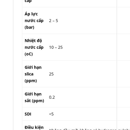
cấp
Áp lực
nước cấp
2 – 5
(bar)
Nhiệt độ
nước cấp
10 – 25
(oC)
Giới hạn
slica
25
(ppm)
Giới hạn
0.2
sắt (ppm)
SDI
<5
Điều kiện