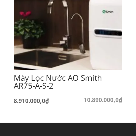
11.580.000,0₫.
Máy Lọc Nước AO Smith
AR75-A-S-2
10.890.000,0
₫
Giá
Giá
8.910.000,0
₫
gốc
hiện
là:
tại
10.890.000,0₫.
là: