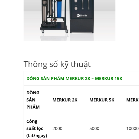
Thông số kỹ thuật
DÒNG SẢN PHẨM MERKUR 2K – MERKUR 15K
DÒNG
SẢN
MERKUR 2K
MERKUR 5K
MERK
PHẨM
Công
suất lọc
2000
5000
10000
(Lít/ngày)