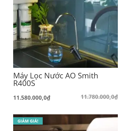
9.150.000,0₫.
Máy Lọc Nước AO Smith
R400S
11.780.000,0
₫
Giá
Giá
11.580.000,0
₫
gốc
hiện
là:
tại
GIẢM GIÁ!
11.780.000,0₫.
là: