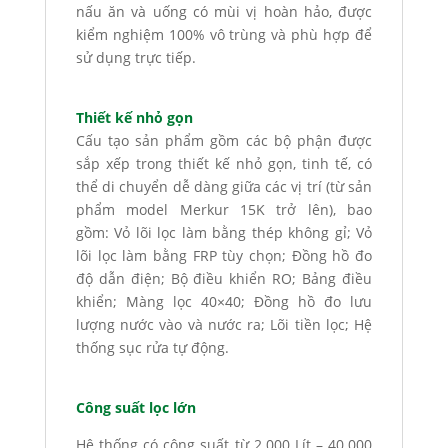
nấu ăn và uống có mùi vị hoàn hảo, được
kiểm nghiệm 100% vô trùng và phù hợp để
sử dụng trực tiếp.
Thiết kế nhỏ gọn
Cấu tạo sản phẩm gồm các bộ phận được
sắp xếp trong thiết kế nhỏ gọn, tinh tế, có
thể di chuyển dễ dàng giữa các vị trí (từ sản
phẩm model Merkur 15K trở lên), bao
gồm: Vỏ lõi lọc làm bằng thép không gỉ; Vỏ
lõi lọc làm bằng FRP tùy chọn; Đồng hồ đo
độ dẫn điện; Bộ điều khiển RO; Bảng điều
khiển; Màng lọc 40×40; Đồng hồ đo lưu
lượng nước vào và nước ra; Lõi tiền lọc; Hệ
thống sục rửa tự động.
Công suất lọc lớn
Hệ thống có công suất từ 2.000 Lít – 40.000