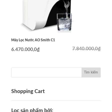
Máy Lọc Nước AO Smith C1
7.840.000,0
₫
Giá
Giá
6.470.000,0
₫
gốc
hiện
là:
tại
7.840.000,0₫.
là:
6.470.000,0₫.
Shopping Cart
Lọc sản phẩm bởi: