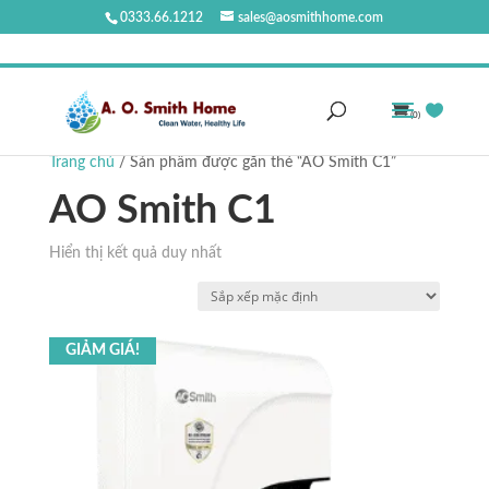
0333.66.1212
sales@aosmithhome.com
(0)
Trang chủ
/ Sản phẩm được gắn thẻ “AO Smith C1”
AO Smith C1
Hiển thị kết quả duy nhất
GIẢM GIÁ!