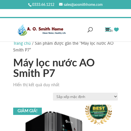
0333.66.1212
sales@aosmithhome.com
(0)
Trang chủ
/ Sản phẩm được gắn thẻ “Máy lọc nước AO
Smith P7”
Máy lọc nước AO
Smith P7
Hiển thị kết quả duy nhất
GIẢM GIÁ!