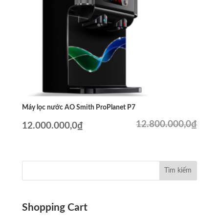
Máy lọc nước AO Smith ProPlanet P7
12.800.000,0
₫
Giá
Giá
12.000.000,0
₫
gốc
hiện
là:
tại
12.800.000,0₫.
là:
12.000.000,0₫.
Shopping Cart