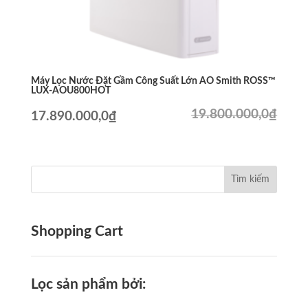
Máy Lọc Nước Đặt Gầm Công Suất Lớn AO Smith ROSS™
LUX-AOU800HOT
19.800.000,0
₫
Giá
Giá
17.890.000,0
₫
gốc
hiện
là:
tại
19.800.000,0₫.
là:
17.890.000,0₫.
Shopping Cart
Lọc sản phẩm bởi: