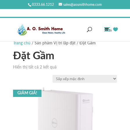
0333.66.1212
sales@aosmithhome.com
(0)
Trang chủ
/ Sản phẩm Vị trí lắp đặt / Đặt Gầm
Đặt Gầm
Hiển thị tất cả 2 kết quả
GIẢM GIÁ!