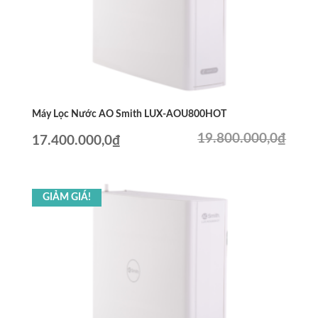
Máy Lọc Nước AO Smith LUX-AOU800HOT
19.800.000,0
₫
Giá
Giá
17.400.000,0
₫
gốc
hiện
là:
tại
GIẢM GIÁ!
19.800.000,0₫.
là:
17.400.000,0₫.