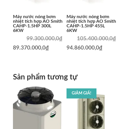
Máy nước nóng bơm
Máy nước nóng bơm
nhiệt tích hợp AO Smith
nhiệt tích hợp AO Smith
CAHP-1.5HP 300L
CAHP-1.5HP 455L
6KW
6KW
99.300.000,0
₫
105.400.000,0
₫
Giá
Giá
Giá
Giá
89.370.000,0
₫
94.860.000,0
₫
gốc
hiện
gốc
hiện
là:
tại
là:
tại
99.300.000,0₫.
là:
105.400.000,0₫.
là:
Sản phẩm tương tự
89.370.000,0₫.
94.860.00
GIẢM GIÁ!