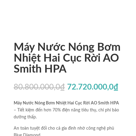
Máy Nước Nóng Bơm
Nhiệt Hai Cục Rời AO
Smith HPA
Giá
Giá
80.800.000,0
₫
72.720.000,0
₫
gốc
hiện
là:
tại
Máy Nước Nóng Bơm Nhiệt Hai Cục Rời AO Smith HPA
80.800.000,0₫.
là:
– Tiết kiệm đến hơn 70% điện năng tiêu thụ, chi phí bảo
72.7
dưỡng thấp.
An toàn tuyệt đối cho cả gia đình nhờ công nghệ phủ
Blue Diamond.