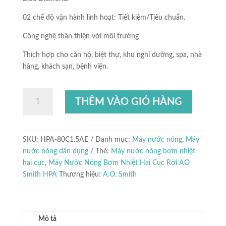
02 chế độ vận hành linh hoạt: Tiết kiệm/Tiêu chuẩn.
Công nghệ thân thiện với môi trường
Thích hợp cho căn hộ, biệt thự, khu nghỉ dưỡng, spa, nhà
hàng, khách sạn, bệnh viện.
Máy
THÊM VÀO GIỎ HÀNG
Nước
Nóng
Bơm
Nhiệt
SKU:
HPA-80C1.5AE
Danh mục:
Máy nước nóng
,
Máy
Hai
nước nóng dân dụng
Thẻ:
Máy nước nóng bơm nhiệt
Cục
hai cục
,
Máy Nước Nóng Bơm Nhiệt Hai Cục Rời AO
Rời
Smith HPA
Thương hiệu:
A.O. Smith
AO
Smith
HPA
Mô tả
số