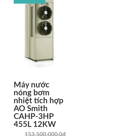
149.300.000,0₫.
là:
134.370.
Máy nước
nóng bơm
nhiệt tích hợp
AO Smith
CAHP-3HP
455L 12KW
153.500.000,0
₫