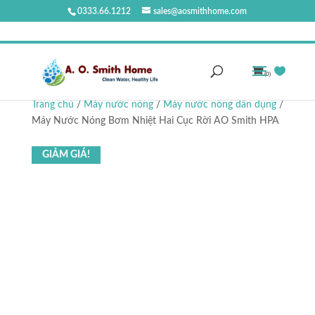
0333.66.1212
sales@aosmithhome.com
(0)
Trang chủ
/
Máy nước nóng
/
Máy nước nóng dân dụng
/
Máy Nước Nóng Bơm Nhiệt Hai Cục Rời AO Smith HPA
GIẢM GIÁ!