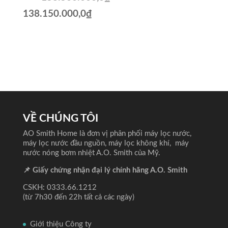
Giá
Giá
138.150.000,0
₫
gốc
hiện
là:
tại
153.500.000,0₫.
là:
138.150.000,0₫.
VỀ CHÚNG TÔI
AO Smith Home là đơn vị phân phối máy lọc nước,
máy lọc nước đầu nguồn, máy lọc không khí, máy
nước nóng bơm nhiệt A.O. Smith của Mỹ.
📌 Giấy chứng nhận đại lý chính hãng A.O. Smith
CSKH: 0333.66.1212
(từ 7h30 đến 22h tất cả các ngày)
Giới thiệu Công ty