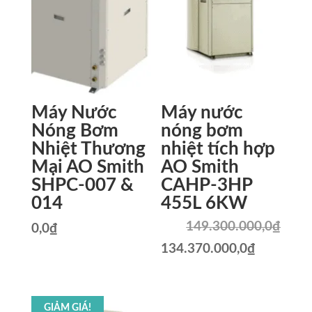
Máy Nước
Máy nước
Nóng Bơm
nóng bơm
Nhiệt Thương
nhiệt tích hợp
Mại AO Smith
AO Smith
SHPC-007 &
CAHP-3HP
014
455L 6KW
149.300.000,0
₫
0,0
₫
Giá
Giá
134.370.000,0
₫
gốc
hiện
là:
tại
GIẢM GIÁ!