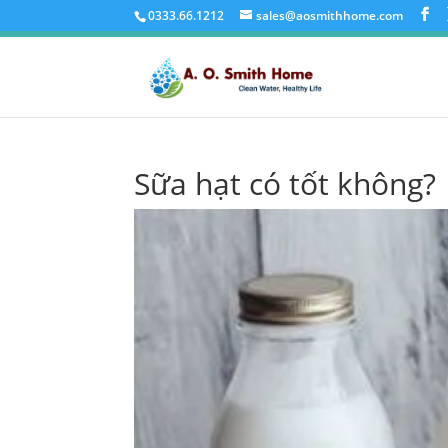
0333.66.1212
sales@aosmithhome.com
Sữa hạt có tốt không?